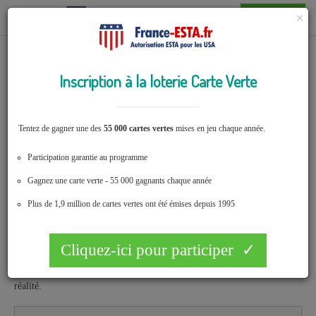
Faire mon ESTA
Toggle
×
navigation
Comment gagner la carte verte en participant à une
loterie ?
Inscription à la loterie Carte Verte
Tentez de gagner une des
55 000 cartes vertes
mises en jeu chaque année.
Participation garantie au programme
Gagnez une carte verte - 55 000 gagnants chaque année
Plus de 1,9 million de cartes vertes ont été émises depuis 1995
La précieuse
carte verte donnant le droit de travailler aux États-Unis
est
un sésame très convoité par de nombreuses personnes. Rien ne vous
Cliquez-ici pour participer ✓
empêche de tenter votre chance à la
loterie
. Cela peut sembler saugrenu
de jouer pour obtenir ce permis de travail et pourtant c'est bien la
réalité.