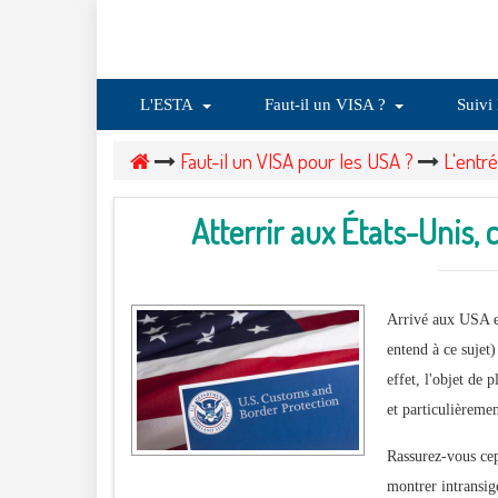
L'ESTA
Faut-il un VISA ?
Suivi
Faut-il un VISA pour les USA ?
L'entr
Atterrir aux États-Unis,
Arrivé aux USA es
entend à ce sujet
effet, l'objet de 
et particulièremen
Rassurez-vous cepe
montrer intransige