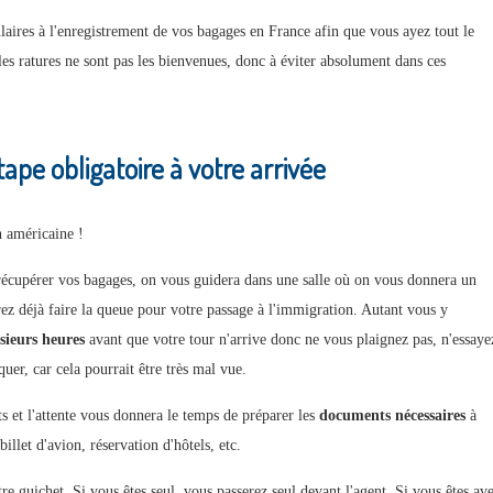
aires à l'enregistrement de vos bagages en France afin que vous ayez tout le
 les ratures ne sont pas les bienvenues, donc à éviter absolument dans ces
ape obligatoire à votre arrivée
n américaine !
z récupérer vos bagages, on vous guidera dans une salle où on vous donnera un
rez déjà faire la queue pour votre passage à l'immigration. Autant vous y
sieurs heures
avant que votre tour n'arrive donc ne vous plaignez pas, n'essaye
quer, car cela pourrait être très mal vue.
s et l'attente vous donnera le temps de préparer les
documents nécessaires
à
billet d'avion, réservation d'hôtels, etc.
e guichet. Si vous êtes seul, vous passerez seul devant l'agent. Si vous êtes av