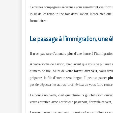
Certaines compagnies aériennes vous remettront ces formul
loisir de les remplir une fois dans l'avion. Notez bien que
formulaires.
Le passage à l'immigration, une ét
Il n'est pas rare d'attendre plus d'une heure à l'immigratio
À votre sortie de l'avion, bien avant que vous ne puissie
numéro de file. Muni de votre
formulaire vert
, vous dev
préparez, la file d'attente sera longue. Il peut se passer
plu
pas de dépasser les autres, bref, évitez de vous faire remar
La bonne nouvelle, c'est que plusieurs guichets sont ouvert
votre entretien avec l'officier : passeport, formulaire vert, 
Lorsque votre tour arrivera, un préposé vous indiquera votr