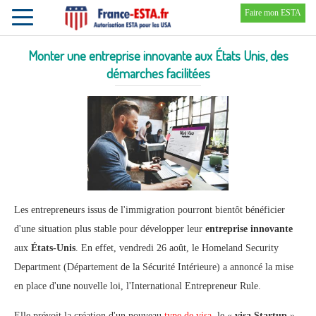
Faire mon ESTA
Toggle
navigation
Monter une entreprise innovante aux États Unis, des
démarches facilitées
Les entrepreneurs issus de l'immigration pourront bientôt bénéficier
d'une situation plus stable pour développer leur
entreprise innovante
aux
États-Unis
. En effet, vendredi 26 août, le Homeland Security
Department (Département de la Sécurité Intérieure) a annoncé la mise
en place d'une nouvelle loi, l'International Entrepreneur Rule.
Elle prévoit la création d'un nouveau
type de visa
, le «
visa Startup
»,